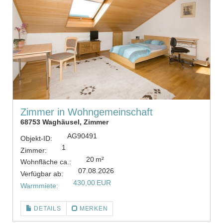
Zimmer in Wohngemeinschaft
68753 Waghäusel, Zimmer
AG90491
Objekt-ID:
1
Zimmer:
20 m²
Wohnfläche ca.:
07.08.2026
Verfügbar ab:
430,00 EUR
Warmmiete:
DETAILS
MERKEN