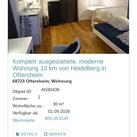
Komplett ausgestattete, moderne
Wohnung 10 km von Heidelberg in
Oftersheim
68723 Oftersheim, Wohnung
AG90436
Objekt-ID:
1
Zimmer:
30 m²
Wohnfläche ca.:
01.09.2026
Verfügbar ab:
855,00 EUR
Warmmiete:
DETAILS
MERKEN