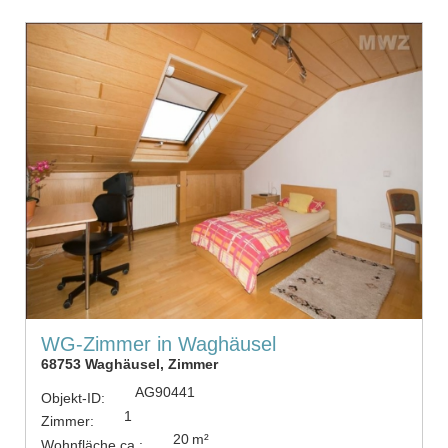
WG-Zimmer in Waghäusel
68753 Waghäusel, Zimmer
AG90441
Objekt-ID:
1
Zimmer:
20 m²
Wohnfläche ca.: