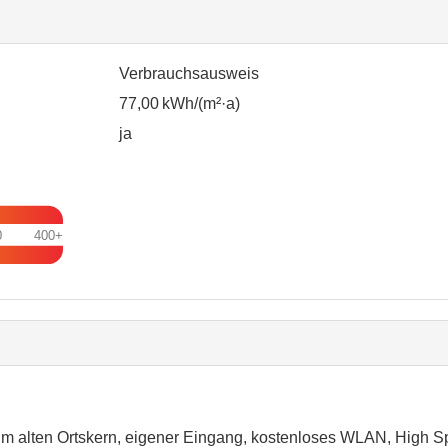
Verbrauchs­ausweis
77,00 kWh/(m²·a)
ja
0
400+
im alten Ortskern, eigener Eingang, kostenloses WLAN, High Sp