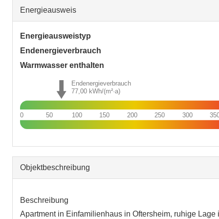
Energieausweis
Energieausweistyp
Endenergie­verbrauch
Warmwasser enthalten
Endenergieverbrauch
77,00
kWh/(m²·a)
0
50
100
150
200
250
300
35
Objekt­beschreibung
Beschreibung
Apartment in Einfamilienhaus in Oftersheim, ruhige Lage 